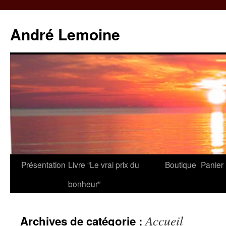
André Lemoine
Aller
Présentation
Livre “Le vrai prix du
Boutique
Panier
au
bonheur”
contenu
Accueil
Archives de catégorie :