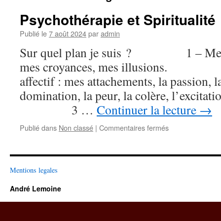
Psychothérapie et Spiritualité
Publié le
7 août 2024
par
admin
Sur quel plan je suis ? 1 – Mental
mes croyances, mes illusions. 2
affectif : mes attachements, la passion, 
domination, la peur, la colère, l’excitation
3 …
Continuer la lecture
→
sur
Publié dans
Non classé
|
Commentaires fermés
Psychothérapie
et
Spiritualité
Mentions legales
André Lemoine