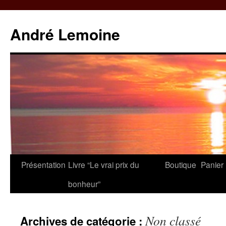
André Lemoine
Aller
Présentation
Livre “Le vrai prix du
Boutique
Panier
au
bonheur”
contenu
Non classé
Archives de catégorie :